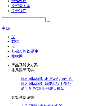
合作伙伴
投资者关系
关于我们
中
EN
AI
数据
云
基础架构软硬件
物联网
产品及解决方案
非凡国际问学
非凡国际问学 企业级Agent中台
非凡国际问学 智能流程工作台
爱问学 PC本地部署大模型
智算基础设施