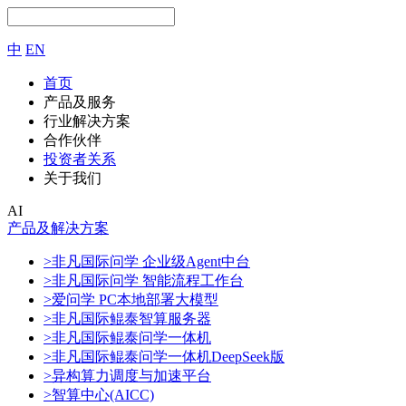
中
EN
首页
产品及服务
行业解决方案
合作伙伴
投资者关系
关于我们
AI
产品及解决方案
>非凡国际问学 企业级Agent中台
>非凡国际问学 智能流程工作台
>爱问学 PC本地部署大模型
>非凡国际鲲泰智算服务器
>非凡国际鲲泰问学一体机
>非凡国际鲲泰问学一体机DeepSeek版
>异构算力调度与加速平台
>智算中心(AICC)